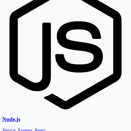
Node.js
Next.js, Express, React