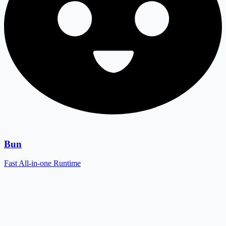
Bun
Fast All-in-one Runtime