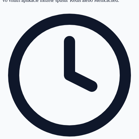
vo vnútri aplikácie môžete spustiť Redis alebo Memcached.