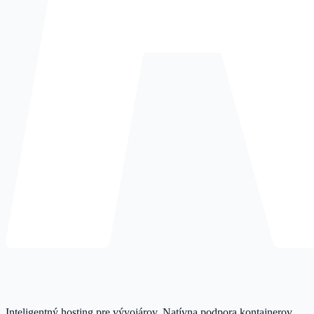
Inteligentný hosting pre vývojárov. Natívna podpora kontajnerov,