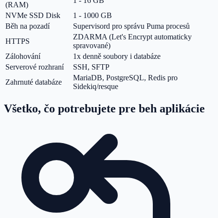
1 - 16 GB
(RAM)
NVMe SSD Disk
1 - 1000 GB
Běh na pozadí
Supervisord pro správu Puma procesů
ZDARMA (Let's Encrypt automaticky
HTTPS
spravované)
Zálohování
1x denně soubory i databáze
Serverové rozhraní
SSH, SFTP
MariaDB, PostgreSQL, Redis pro
Zahrnuté databáze
Sidekiq/resque
Všetko, čo potrebujete pre beh aplikácie