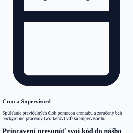
Cron a Supervisord
Spúšťanie pravidelných úloh pomocou crontabu a zaručený beh
background procesov (workerov) vďaka Supervisordu.
Pripravení presunúť svoj kód do nášho