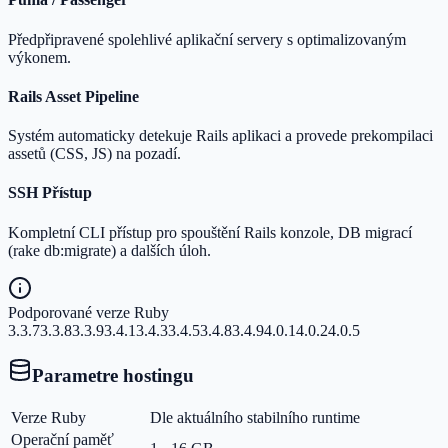
Předpřipravené spolehlivé aplikační servery s optimalizovaným
výkonem.
Rails Asset Pipeline
Systém automaticky detekuje Rails aplikaci a provede prekompilaci
assetů (CSS, JS) na pozadí.
SSH Přístup
Kompletní CLI přístup pro spouštění Rails konzole, DB migrací
(rake db:migrate) a dalších úloh.
Podporované verze Ruby
3.3.7
3.3.8
3.3.9
3.4.1
3.4.3
3.4.5
3.4.8
3.4.9
4.0.1
4.0.2
4.0.5
Parametre hostingu
Verze Ruby
Dle aktuálního stabilního runtime
Operační paměť