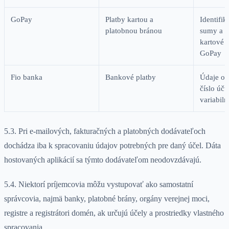
GoPay
Platby kartou a
Identifik
platobnou bránou
sumy a st
kartové 
GoPay
Fio banka
Bankové platby
Údaje o 
číslo účt
variabil
5.3. Pri e-mailových, fakturačných a platobných dodávateľoch
dochádza iba k spracovaniu údajov potrebných pre daný účel. Dáta
hostovaných aplikácií sa týmto dodávateľom neodovzdávajú.
5.4. Niektorí príjemcovia môžu vystupovať ako samostatní
správcovia, najmä banky, platobné brány, orgány verejnej moci,
registre a registrátori domén, ak určujú účely a prostriedky vlastného
spracovania.