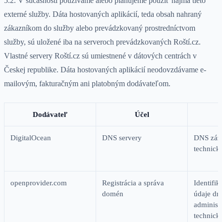
5.2. V súčasnosti používame alebo plánujeme použiť najmä tieto
externé služby. Dáta hostovaných aplikácií, teda obsah nahraný
zákazníkom do služby alebo prevádzkovaný prostredníctvom
služby, sú uložené iba na serveroch prevádzkovaných Roští.cz.
Vlastné servery Roští.cz sú umiestnené v dátových centrách v
Českej republike. Dáta hostovaných aplikácií neodovzdávame e-
mailovým, fakturačným ani platobným dodávateľom.
Dodávateľ
Účel
DigitalOcean
DNS servery
DNS záz
technick
openprovider.com
Registrácia a správa
Identifi
domén
údaje dr
administr
technic