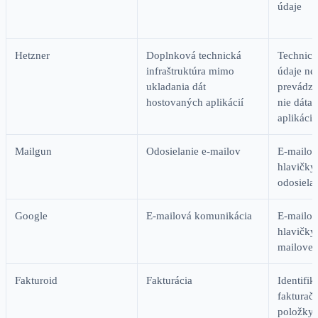
údaje
Hetzner
Doplnková technická
Technick
infraštruktúra mimo
údaje ne
ukladania dát
prevádzk
hostovaných aplikácií
nie dáta
aplikácií
Mailgun
Odosielanie e-mailov
E-mailov
hlavičky
odosiela
Google
E-mailová komunikácia
E-mailov
hlavičky
mailovej
Fakturoid
Fakturácia
Identifik
fakturač
položky 