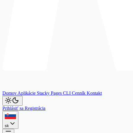
Domov
Aplikácie
Stacky
Pages
CLI
Cenník
Kontakt
Prihlásiť sa
Registrácia
sk