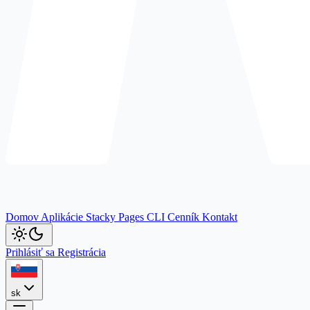
Domov
Aplikácie
Stacky
Pages
CLI
Cenník
Kontakt
Prihlásiť sa
Registrácia
sk