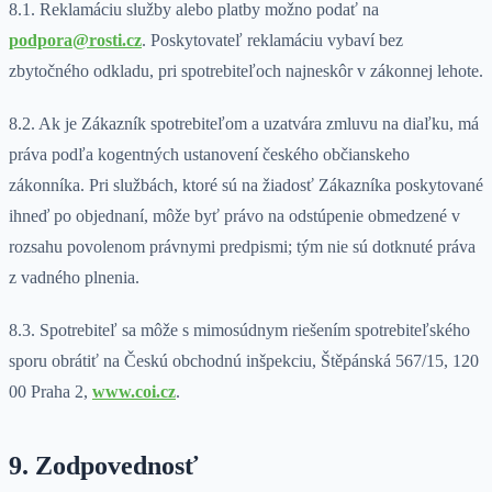
8.1. Reklamáciu služby alebo platby možno podať na
podpora@rosti.cz
. Poskytovateľ reklamáciu vybaví bez
zbytočného odkladu, pri spotrebiteľoch najneskôr v zákonnej lehote.
8.2. Ak je Zákazník spotrebiteľom a uzatvára zmluvu na diaľku, má
práva podľa kogentných ustanovení českého občianskeho
zákonníka. Pri službách, ktoré sú na žiadosť Zákazníka poskytované
ihneď po objednaní, môže byť právo na odstúpenie obmedzené v
rozsahu povolenom právnymi predpismi; tým nie sú dotknuté práva
z vadného plnenia.
8.3. Spotrebiteľ sa môže s mimosúdnym riešením spotrebiteľského
sporu obrátiť na Českú obchodnú inšpekciu, Štěpánská 567/15, 120
00 Praha 2,
www.coi.cz
.
9. Zodpovednosť