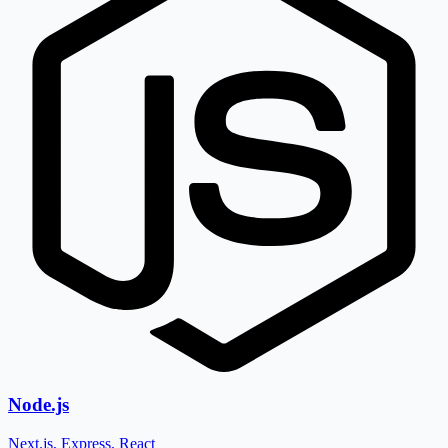
Node.js
Next.js, Express, React