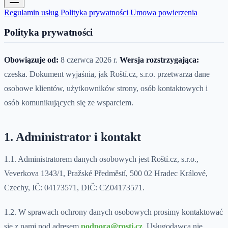
Regulamin usług
Polityka prywatności
Umowa powierzenia
Polityka prywatności
Obowiązuje od:
8 czerwca 2026 r.
Wersja rozstrzygająca:
czeska. Dokument wyjaśnia, jak Roští.cz, s.r.o. przetwarza dane
osobowe klientów, użytkowników strony, osób kontaktowych i
osób komunikujących się ze wsparciem.
1. Administrator i kontakt
1.1. Administratorem danych osobowych jest Roští.cz, s.r.o.,
Veverkova 1343/1, Pražské Předměstí, 500 02 Hradec Králové,
Czechy, IČ: 04173571, DIČ: CZ04173571.
1.2. W sprawach ochrony danych osobowych prosimy kontaktować
się z nami pod adresem
podpora@rosti.cz
. Usługodawca nie