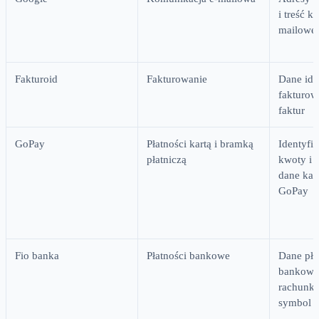
i treść k
mailowej
Fakturoid
Fakturowanie
Dane ide
fakturow
faktur
GoPay
Płatności kartą i bramką
Identyfik
płatniczą
kwoty i s
dane kar
GoPay
Fio banka
Płatności bankowe
Dane pła
bankowe
rachunku
symbol 