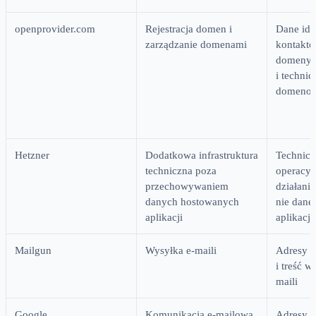
openprovider.com
Rejestracja domen i
Dane ide
zarządzanie domenami
kontakto
domeny, 
i techni
domeno
Hetzner
Dodatkowa infrastruktura
Technicz
techniczna poza
operacyj
przechowywaniem
działania
danych hostowanych
nie dane
aplikacji
aplikacji
Mailgun
Wysyłka e-maili
Adresy e
i treść w
maili
Google
Komunikacja e-mailowa
Adresy e